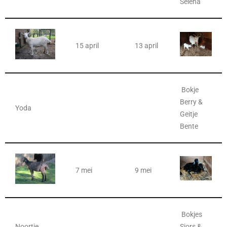
Selena
15 april
13 april
Bokje
Berry &
Yoda
Geitje
Bente
7 mei
9 mei
Bokjes
Noortje
Sjors &