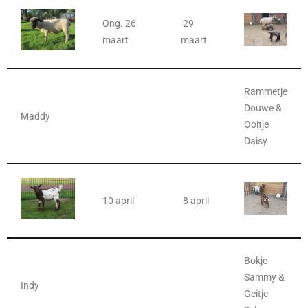
Ong. 26
29
maart
maart
Rammetje
Douwe &
Maddy
Ooitje
Daisy
10 april
8 april
Bokje
Sammy &
Indy
Geitje