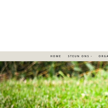
Ga
naar
de
inhoud
HOME
STEUN ONS
ORGA