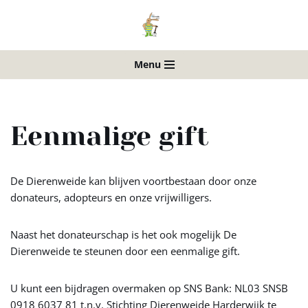
Ga
naar
Menu
de
inhoud
Eenmalige gift
De Dierenweide kan blijven voortbestaan door onze
donateurs, adopteurs en onze vrijwilligers.
Naast het donateurschap is het ook mogelijk De
Dierenweide te steunen door een eenmalige gift.
U kunt een bijdragen overmaken op SNS Bank: NL03 SNSB
0918 6037 81 t.n.v. Stichting Dierenweide Harderwijk te